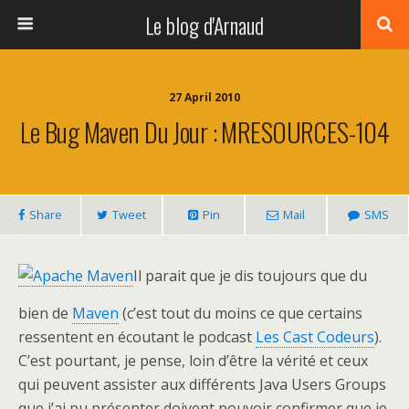
Le blog d'Arnaud
27 April 2010
Le Bug Maven Du Jour : MRESOURCES-104
Share
Tweet
Pin
Mail
SMS
Il parait que je dis toujours que du
bien de
Maven
(c’est tout du moins ce que certains
ressentent en écoutant le podcast
Les Cast Codeurs
).
C’est pourtant, je pense, loin d’être la vérité et ceux
qui peuvent assister aux différents Java Users Groups
que j’ai pu présenter doivent pouvoir confirmer que je