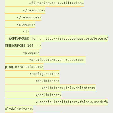
<filtering>true</filtering>
</resource>
</resources>
<plugins>
<!-
- WORKAROUND for : http://jira.codehaus.org/browse/
MRESOURCES-104 -->
<plugin>
<artifactid>maven-resources-
plugin</artifactid>
<configuration>
<delimiters>
<delimiter>${*}</delimiter>
</delimiters>
<usedefaultdelimiters>false</usedefa
ultdelimiters>