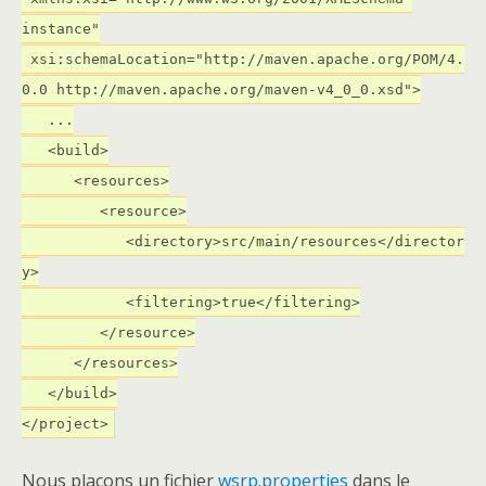
instance"
xsi:schemaLocation="http://maven.apache.org/POM/4.
0.0 http://maven.apache.org/maven-v4_0_0.xsd">
...
<build>
<resources>
<resource>
<directory>src/main/resources</director
y>
<filtering>true</filtering>
</resource>
</resources>
</build>
</project>
Nous plaçons un fichier
wsrp.properties
dans le