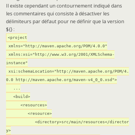
Il existe cependant un contournement indiqué dans
les commentaires qui consiste à désactiver les
délimiteurs par défaut pour ne définir que la version
${} :
<project
xmlns="http://maven.apache.org/POM/4.0.0"
xmlns:xsi="http://www.w3.org/2001/XMLSchema-
instance"
xsi:schemaLocation="http://maven.apache.org/POM/4.
0.0 http://maven.apache.org/maven-v4_0_0.xsd">
...
<build>
<resources>
<resource>
<directory>src/main/resources</director
y>